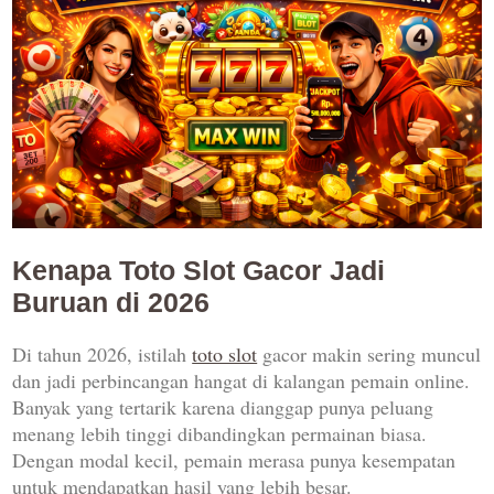
Kenapa Toto Slot Gacor Jadi
Buruan di 2026
Di tahun 2026, istilah
toto slot
gacor makin sering muncul
dan jadi perbincangan hangat di kalangan pemain online.
Banyak yang tertarik karena dianggap punya peluang
menang lebih tinggi dibandingkan permainan biasa.
Dengan modal kecil, pemain merasa punya kesempatan
untuk mendapatkan hasil yang lebih besar.