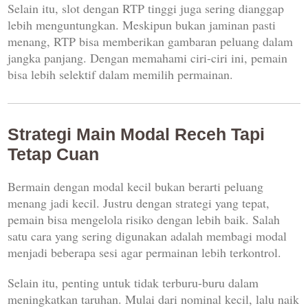
Selain itu, slot dengan RTP tinggi juga sering dianggap
lebih menguntungkan. Meskipun bukan jaminan pasti
menang, RTP bisa memberikan gambaran peluang dalam
jangka panjang. Dengan memahami ciri-ciri ini, pemain
bisa lebih selektif dalam memilih permainan.
Strategi Main Modal Receh Tapi
Tetap Cuan
Bermain dengan modal kecil bukan berarti peluang
menang jadi kecil. Justru dengan strategi yang tepat,
pemain bisa mengelola risiko dengan lebih baik. Salah
satu cara yang sering digunakan adalah membagi modal
menjadi beberapa sesi agar permainan lebih terkontrol.
Selain itu, penting untuk tidak terburu-buru dalam
meningkatkan taruhan. Mulai dari nominal kecil, lalu naik